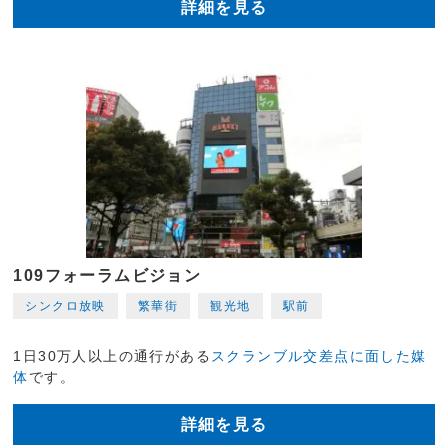
詳細を見る
109フォーラムビジョン
シンクロ放映
繁華街
観光地
駅前
1日30万人以上の通行がある
スクランブル交差点に面した媒
体
です。
詳細を見る