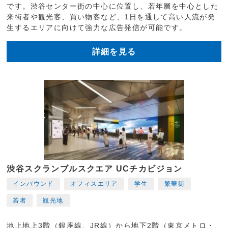
です。渋谷センター街の中心に位置し、若年層を中心とした
来街者や観光客、買い物客など、1日を通して高い人流が発
生するエリアに向けて強力な広告発信が可能です。
詳細を見る
渋谷スクランブルスクエア UCチカビジョン
インバウンド
オフィスエリア
学生
繁華街
若者
観光地
地上地上3階（銀座線、JR線）から地下2階（東京メトロ・