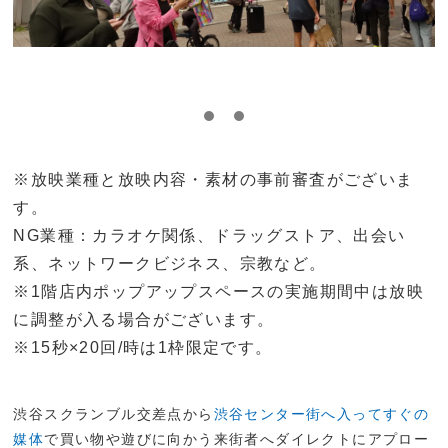
※放映業種と放映内容・素材の事前審査がございま
す。
NG業種：カラオケ関係、ドラッグストア、出会い
系、ネットワークビジネス、宗教など。
※1階店内ポップアップスペースの実施期間中は放映
に調整が入る場合がございます。
※15秒×20回/時は1枠限定です。
渋谷スクランブル交差点から
渋谷センター街へ入ってすぐの
媒体
で買い物や遊びに向かう来街者へダイレクトにアプロー