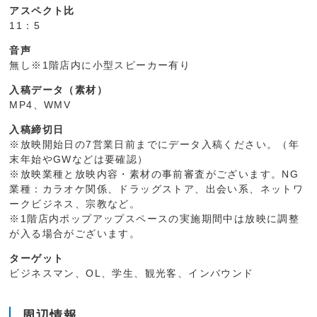
アスペクト比
11：5
音声
無し※1階店内に小型スピーカー有り
入稿データ（素材）
MP4、WMV
入稿締切日
※放映開始日の7営業日前までにデータ入稿ください。（年
末年始やGWなどは要確認）
※放映業種と放映内容・素材の事前審査がございます。NG
業種：カラオケ関係、ドラッグストア、出会い系、ネットワ
ークビジネス、宗教など。
※1階店内ポップアップスペースの実施期間中は放映に調整
が入る場合がございます。
ターゲット
ビジネスマン、OL、学生、観光客、インバウンド
周辺情報