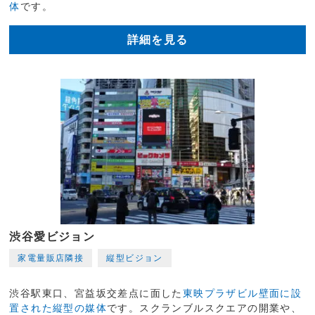
体
です。
詳細を見る
渋谷愛ビジョン
家電量販店隣接
縦型ビジョン
渋谷駅東口、宮益坂交差点に面した
東映プラザビル壁面に設
置された縦型の媒体
です。スクランブルスクエアの開業や、