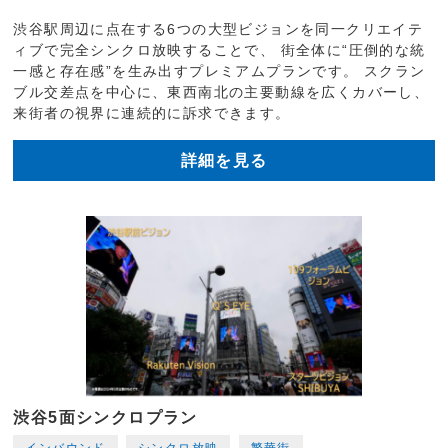
渋谷駅周辺に点在する6つの大型ビジョンを同一クリエイテ
ィブで完全シンクロ放映することで、 街全体に“圧倒的な統
一感と存在感”を生み出すプレミアムプランです。 スクラン
ブル交差点を中心に、東西南北の主要動線を広くカバーし、
来街者の視界に連続的に訴求できます。
詳細を見る
渋谷5面シンクロプラン
インバウンド
シンクロ放映
繁華街