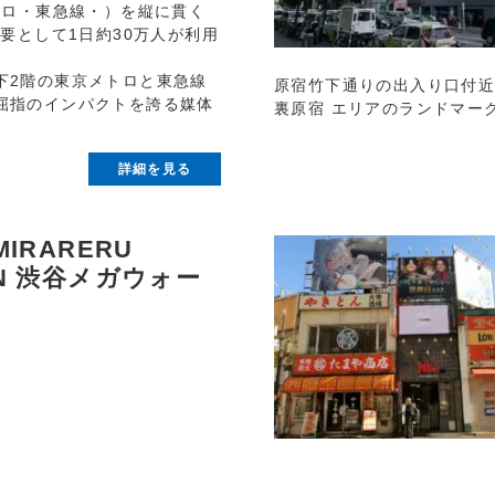
トロ・東急線・）を縦に貫く
要として1日約30万人が利用
下2階の東京メトロと東急線
原宿竹下通りの出入り口付近
屈指のインパクトを誇る媒体
裏原宿 エリアのランドマー
詳細を見る
MIRARERU
ON 渋谷メガウォー