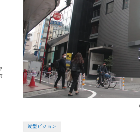
早
前
縦型ビジョン