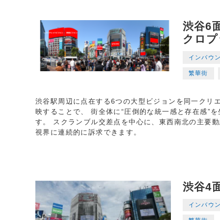
渋谷6
クロプ
インバウ
繁華街
渋谷駅周辺に点在する6つの大型ビジョンを同一クリ
映することで、 街全体に“圧倒的な統一感と存在感”
す。 スクランブル交差点を中心に、東西南北の主要
視界に連続的に訴求できます。
渋谷4
インバウ