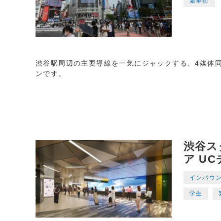
繁華街
渋谷駅周辺の主要導線を一気にジャックする、4媒体
ンです。
渋谷ス
ア U
インバウ
学生