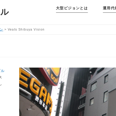
大型ビジョンとは
運用代
タル
ン
>
Veats Shibuya Vision
ビル
ス
し