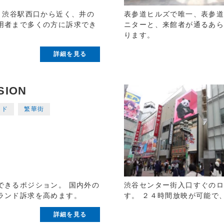
 渋谷駅西口から近く、井の
表参道ヒルズで唯一、表参道
用者まで多くの方に訴求でき
ニターと、来館者が通るあ
ります。
詳細を見る
SION
ンド
繁華街
できるポジション。 国内外の
渋谷センター街入口すぐのロ
ランド訴求を高めます。
す。 ２４時間放映が可能で
詳細を見る