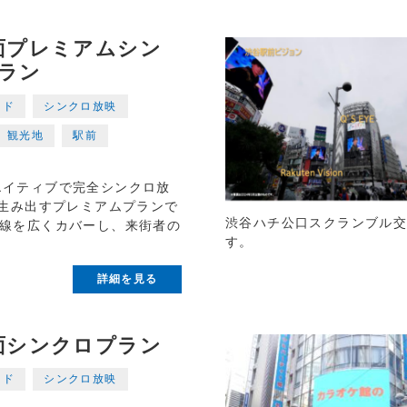
面プレミアムシン
ラン
ンド
シンクロ放映
観光地
駅前
エイティブで完全シンクロ放
を生み出すプレミアムプランで
渋谷ハチ公口スクランブル
動線を広くカバーし、来街者の
す。
詳細を見る
面シンクロプラン
ンド
シンクロ放映