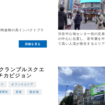
同時放映の高インパクトプラ
渋谷中心地センター街の交
の中心に位置し、若年層を中
て高い人流が発生するエリ
詳細を見る
クランブルスクエ
Cチカビジョン
ンド
オフィスエリア
繁華街
若者
観光地