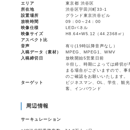
エリア
東京都 渋谷区
所在地
渋谷区宇田川町33-1
設置場所
グランド東京渋谷ビル
放映時間
09：00～24：00
映像仕様
LEDパネル
映像サイズ
H8.64×W5.12（44.2368㎡）
アスペクト比
音声
有り(19時以降音声なし）
入稿データ（素材）
MPEG、MPEG1、WMV
入稿締切日
放映開始5営業日前
※但し、時期によっては締切が
まる場合がございますので、事
のご確認をお願いいたします。
ターゲット
ビジネスマン、OL、学生、観光
客、インバウンド
周辺情報
サーキュレーション