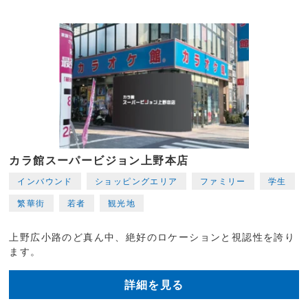
カラ館スーパービジョン上野本店
インバウンド
ショッピングエリア
ファミリー
学生
繁華街
若者
観光地
上野広小路のど真ん中、絶好のロケーションと視認性を誇り
ます。
詳細を見る