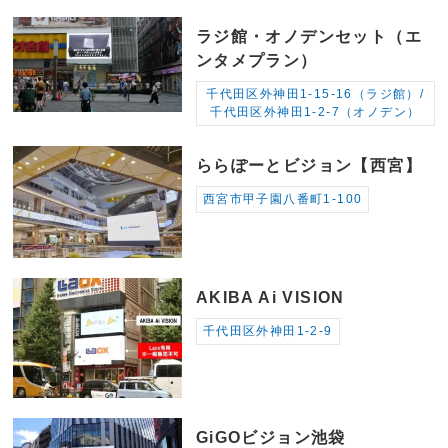
ラジ館・オノデンセット（エ
ンタメプラン）
千代田区外神田1-15-16（ラジ館）/
千代田区外神田1-2-7（オノデン）
ららぽーとビジョン【西宮】
西宮市甲子園八番町1-100
AKIBA Ai VISION
千代田区外神田1-2-9
GiGOビジョン池袋