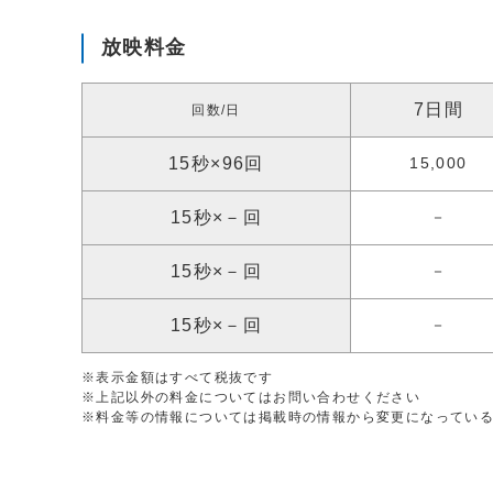
放映料金
7日間
回数/日
15秒×96回
15,000
15秒×－回
－
15秒×－回
－
15秒×－回
－
※表示金額はすべて税抜です
※上記以外の料金についてはお問い合わせください
※料金等の情報については掲載時の情報から変更になってい