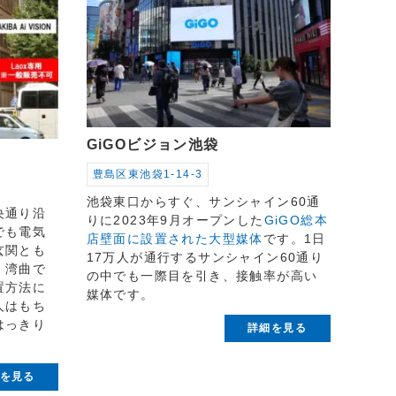
GiGOビジョン池袋
豊島区東池袋1-14-3
池袋東口からすぐ、サンシャイン60通
央通り沿
りに2023年9月オープンした
GiGO総本
でも電気
店壁面に設置された大型媒体
です。1日
玄関とも
17万人が通行するサンシャイン60通り
。湾曲で
の中でも一際目を引き、接触率が高い
置方法に
媒体です。
人はもち
はっきり
詳細を見る
を見る