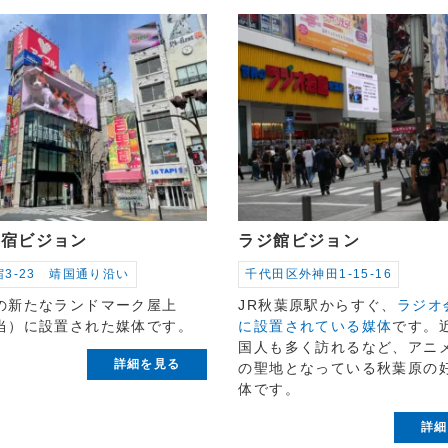
新宿ビジョン
ラジ館ビジョン
3-23 靖国通り沿い
千代田区外神田1-15-16
の新たなランドマーク屋上
JR秋葉原駅からすぐ、
ラジオ
当）に設置された媒体です。
に設置されている媒体
です。
国人も多く訪れるなど、アニ
詳細を見る
の聖地となっている秋葉原の
体です。
詳細