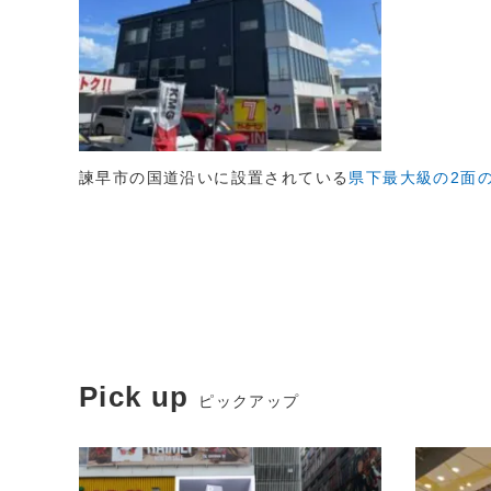
諫早市の国道沿いに設置されている
県下最大級の2面
Pick up
ピックアップ