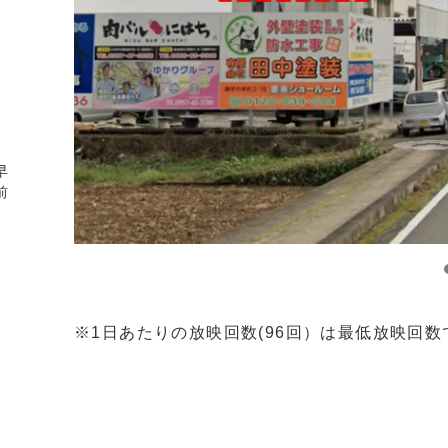
早
前
※1日あたりの放映回数(96回）は最低放映回数