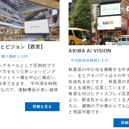
ーとビジョン【西宮】
AKIBA Ai VISION
園八番町1-100
千代田区外神田1-2-9
ングモールとして圧倒的ブラ
秋葉原の中心街を横断する中
グ力をもつ三井ショッピング
い、またアキバアイはその中
ファミリー層を中心に幅広い
街改札を出てすぐ、秋葉原の
訴求できます。 平均滞在時間
言える場所に位置しています
間なので、接触機会が多い媒体
角度を付けたディスプレイ設
より、駅改札から歩いてくる
ろん、建物の下や横からでも
詳細を見る
と視認可能です。
詳細