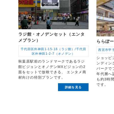
ラジ館・オノデンセット（エンタ
メプラン）
ららぽ
千代田区外神田1-15-16（ラジ館）/千代田
西宮市甲子
区外神田1-2-7（オノデン）
ショッピ
秋葉原駅前のランドマークであるラジ
ンディン
館ビジョンとオノデンMXビジョンの2
パークで
面をセットで放映できる、 エンタメ商
年代層へ
材向けの特別プランです。
も約3時
です。
詳細を見る