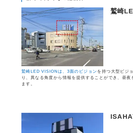
鷲崎LE
鷲崎LED VISIONは、3面のビジョン
を持つ大型ビジ
り、異なる角度から情報を提供することができ、昼夜
ます。
ISAHA