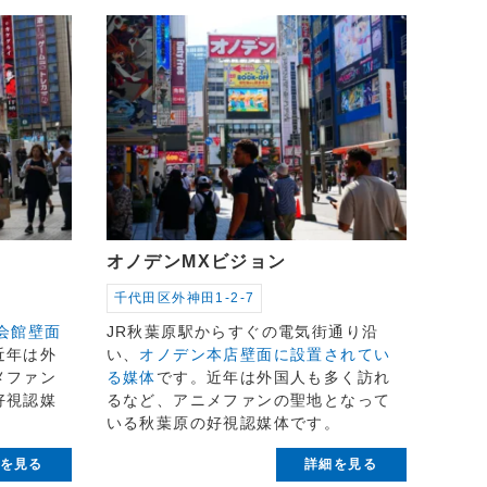
オノデンMXビジョン
千代田区外神田1-2-7
会館壁面
JR秋葉原駅からすぐの電気街通り沿
近年は外
い、
オノデン本店壁面に設置されてい
メファン
る媒体
です。近年は外国人も多く訪れ
好視認媒
るなど、アニメファンの聖地となって
いる秋葉原の好視認媒体です。
を見る
詳細を見る