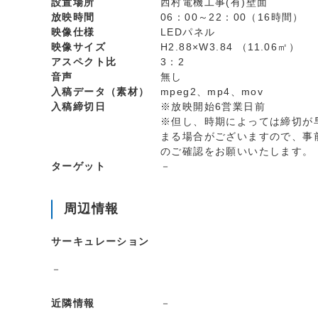
設置場所
西村電機工事(有)壁面
放映時間
06：00～22：00（16時間）
映像仕様
LEDパネル
映像サイズ
H2.88×W3.84 （11.06㎡）
アスペクト比
3：2
音声
無し
入稿データ（素材）
mpeg2、mp4、mov
入稿締切日
※放映開始6営業日前
※但し、時期によっては締切が
まる場合がございますので、事
のご確認をお願いいたします。
ターゲット
－
周辺情報
サーキュレーション
－
近隣情報
－