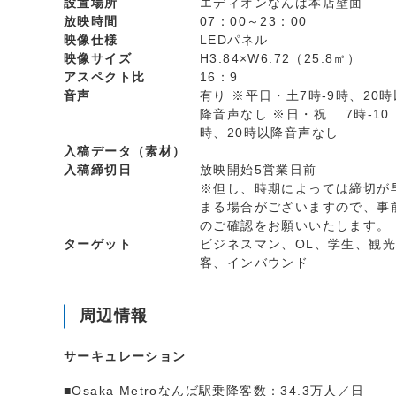
設置場所
エディオンなんば本店壁面
放映時間
07：00～23：00
映像仕様
LEDパネル
映像サイズ
H3.84×W6.72（25.8㎡）
アスペクト比
16：9
音声
有り ※平日・土7時-9時、20時
降音声なし ※日・祝 7時-10
時、20時以降音声なし
入稿データ（素材）
入稿締切日
放映開始5営業日前
※但し、時期によっては締切が
まる場合がございますので、事
のご確認をお願いいたします。
ターゲット
ビジネスマン、OL、学生、観光
客、インバウンド
周辺情報
サーキュレーション
■Osaka Metroなんば駅乗降客数：34.3万人／日