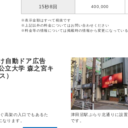
15秒8回
400,000
※表示金額はすべて税抜です
※上記以外の料金についてはお問い合わせください
※料金等の情報については掲載時の情報から変更になってい
け自動ドア広告
公立大学 森之宮キ
ス）
なぐ高架の入口でもあるた
津田沼駅ぷらり北通りに設
になります。
です。