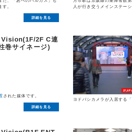
また、「あべのハルカス」も
方市駅は京阪線の乗降者数第
ます。
人が行き交うメインステー
詳細を見る
 Vision(1F/2F C連
柱巻サイネージ)
置
された媒体です。
ヨドバシカメラが入居する
「
詳細を見る