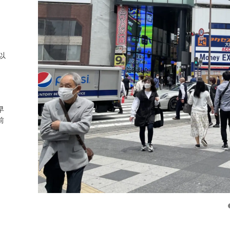
以
早
前