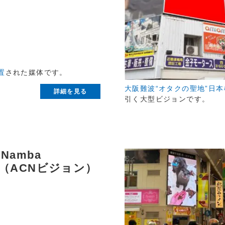
置
された媒体です。
大阪難波“オタクの聖地”日
詳細を見る
引く大型ビジョンです。
 Namba
on（ACNビジョン）