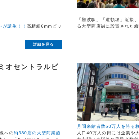
「難波駅」「道頓堀」近接
ンが誕生！！
高精細6mmピッ
る大型商店街に設置された
詳細を見る
ミオセントラルビ
月間来館者数50万人を誇る
線への
約380店の大型商業施
人口40万人の街には企業や