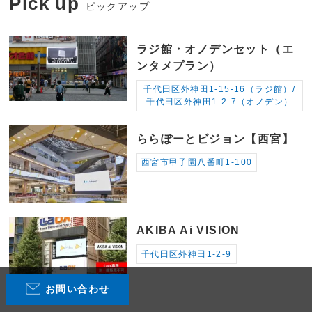
Pick up
ピックアップ
ラジ館・オノデンセット（エ
ンタメプラン）
千代田区外神田1-15-16（ラジ館）/
千代田区外神田1-2-7（オノデン）
ららぽーとビジョン【西宮】
西宮市甲子園八番町1-100
AKIBA Ai VISION
千代田区外神田1-2-9
お問い合わせ