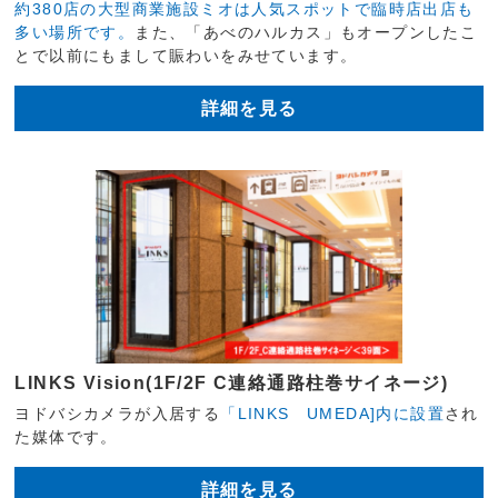
約380店の大型商業施設ミオは人気スポットで臨時店出店も
多い場所です。
また、「あべのハルカス」もオープンしたこ
とで以前にもまして賑わいをみせています。
詳細を見る
LINKS Vision(1F/2F C連絡通路柱巻サイネージ)
ヨドバシカメラが入居する
「LINKS UMEDA]内に設置
され
た媒体です。
詳細を見る