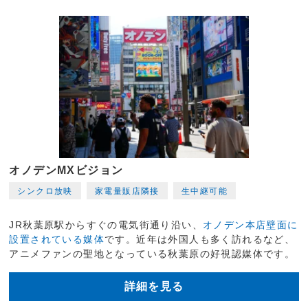
オノデンMXビジョン
シンクロ放映
家電量販店隣接
生中継可能
JR秋葉原駅からすぐの電気街通り沿い、
オノデン本店壁面に
設置されている媒体
です。近年は外国人も多く訪れるなど、
アニメファンの聖地となっている秋葉原の好視認媒体です。
詳細を見る