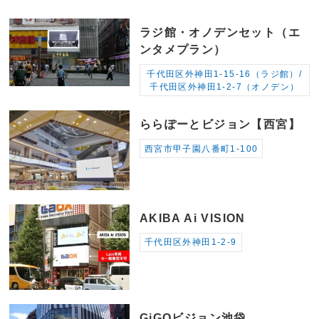
ラジ館・オノデンセット（エ
ンタメプラン）
千代田区外神田1-15-16（ラジ館）/
千代田区外神田1-2-7（オノデン）
ららぽーとビジョン【西宮】
西宮市甲子園八番町1-100
AKIBA Ai VISION
千代田区外神田1-2-9
GiGOビジョン池袋