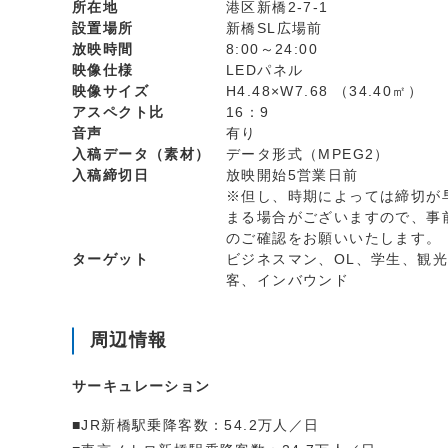
所在地
港区新橋2-7-1
設置場所
新橋SL広場前
放映時間
8:00～24:00
映像仕様
LEDパネル
映像サイズ
H4.48×W7.68 （34.40㎡）
アスペクト比
16：9
音声
有り
入稿データ（素材）
データ形式（MPEG2）
入稿締切日
放映開始5営業日前
※但し、時期によっては締切が
まる場合がございますので、事
のご確認をお願いいたします。
ターゲット
ビジネスマン、OL、学生、観光
客、インバウンド
周辺情報
サーキュレーション
■JR新橋駅乗降客数：54.2万人／日