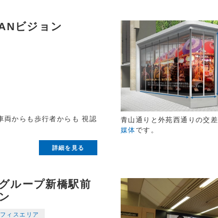
SANビジョン
車両からも歩行者からも 視認
青山通りと外苑西通りの交
媒体
です。
詳細を見る
グループ新橋駅前
ン
フィスエリア