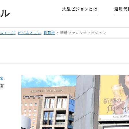
大型ビジョンとは
運用代
タル
スエリア
,
ビジネスマン
,
繁華街
>
新橋ファロシティビジョン
体
て有