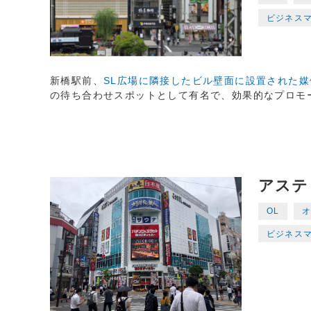
ビジネス
新橋駅前、
SL広場に隣接したビル壁面に設置された媒
の待ち合わせスポットとして有名で、効果的なプロモ
アステ
OL
オ
ビジネス