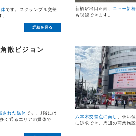
新橋駅出口正面、
ニュー新
媒体
です。スクランブル交差
も視認できます。
す。
詳細を見る
龍角散ビジョン
置された媒体
です。1階には
六本木交差点に面し
、低い
が多く通るエリアの媒体で
に訴求でき、周辺の商業施