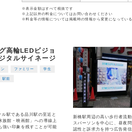
※表示金額はすべて税抜です
※上記以外の料金についてはお問い合わせください
※料金等の情報については掲載時の情報から変更になってい
グ高輪LEDビジョ
ジタルサイネージ
マン
ファミリー
学生
駅前
ナル駅である品川駅の至近と
新橋駅周辺の高い歩行者流
水族館・映画館」への導線上
スパーソンを中心に、昼夜
も強い印象を残すことが可能
認性と訴求力を持つ広告発