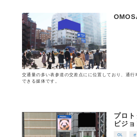
OMO
交通量の多い表参道の交差点にに位置しており、通行
できる媒体です。
プロト
ビジョ
OL
オ