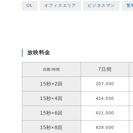
OL
オフィスエリア
ビジネスマン
繁
放映料金
7日間
回数/時間
15秒×2回
207,000
15秒×4回
414,000
15秒×6回
621,000
15秒×8回
828,000