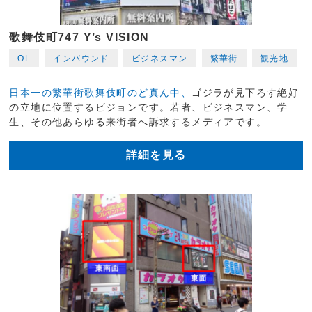
歌舞伎町747 Y’s VISION
OL
インバウンド
ビジネスマン
繁華街
観光地
日本一の繁華街歌舞伎町のど真ん中、
ゴジラが見下ろす絶好
の立地に位置するビジョンです。若者、ビジネスマン、学
生、その他あらゆる来街者へ訴求するメディアです。
詳細を見る