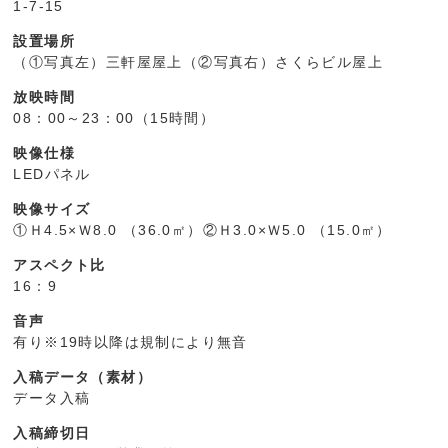
1-7-15
設置場所
（①写真左）三軒屋屋上（②写真右）さくらビル屋上
放映時間
08：00～23：00（15時間）
映像仕様
LEDパネル
映像サイズ
①Ｈ4.5×Ｗ8.0 （36.0㎡）②Ｈ3.0×Ｗ5.0 （15.0㎡）
アスペクト比
16：9
音声
有り※19時以降は規制により無音
入稿データ（素材）
データ入稿
入稿締切日