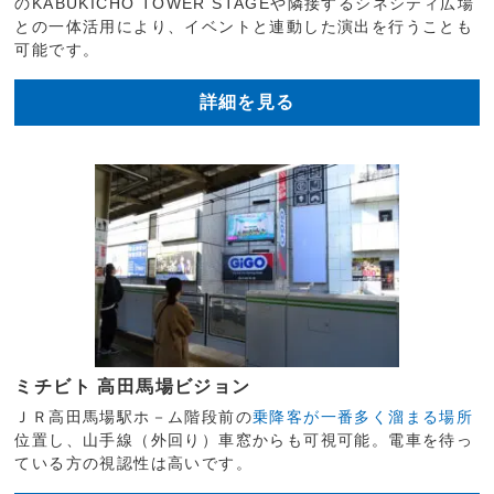
のKABUKICHO TOWER STAGEや隣接するシネシティ広場
との一体活用により、イベントと連動した演出を行うことも
可能です。
詳細を見る
ミチビト 高田馬場ビジョン
ＪＲ高田馬場駅ホ－ム階段前の
乗降客が一番多く溜まる場所
位置し、山手線（外回り）車窓からも可視可能。電車を待っ
ている方の視認性は高いです。