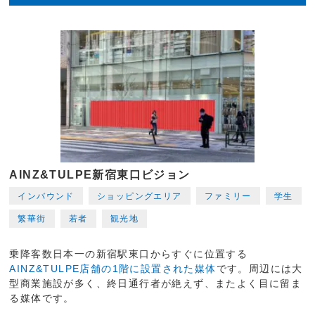
AINZ&TULPE新宿東口ビジョン
インバウンド
ショッピングエリア
ファミリー
学生
繁華街
若者
観光地
乗降客数日本一の新宿駅東口からすぐに位置する
AINZ&TULPE店舗の1階に設置された媒体
です。周辺には大
型商業施設が多く、終日通行者が絶えず、またよく目に留ま
る媒体です。