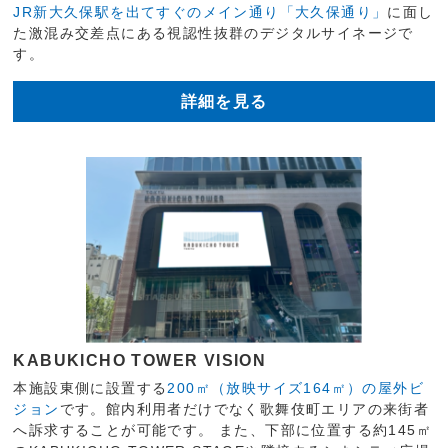
JR新大久保駅を出てすぐのメイン通り「大久保通り」
に面し
た激混み交差点にある視認性抜群のデジタルサイネージで
す。
詳細を見る
KABUKICHO TOWER VISION
本施設東側に設置する
200㎡（放映サイズ164㎡）の屋外ビ
ジョン
です。館内利用者だけでなく歌舞伎町エリアの来街者
へ訴求することが可能です。 また、下部に位置する約145㎡