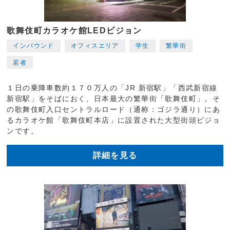
歌舞伎町カラオケ館LEDビジョン
インバウンド
オフィスエリア
学生
繁華街
若者
１日の乗降車数約１７０万人の「JR 新宿駅」「西武新宿線
新宿駅」をそばにおく、日本最大の繁華街「歌舞伎町」。そ
の歌舞伎町入口セントラルロード（通称：ゴジラ通り）にあ
るカラオケ館「歌舞伎町本店」に設置された大型街頭ビジョ
ンです。
詳細を見る