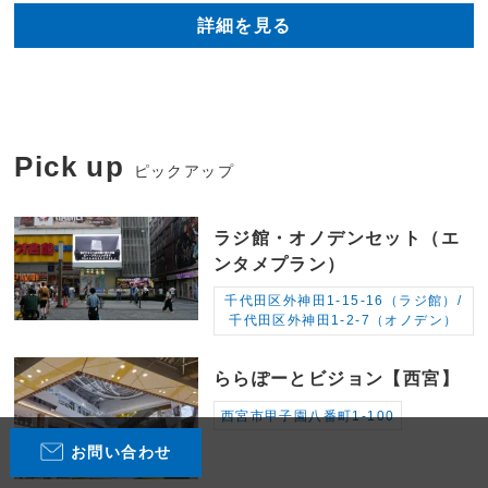
詳細を見る
Pick up
ピックアップ
ラジ館・オノデンセット（エ
ンタメプラン）
千代田区外神田1-15-16（ラジ館）/
千代田区外神田1-2-7（オノデン）
ららぽーとビジョン【西宮】
西宮市甲子園八番町1-100
お問い合わせ