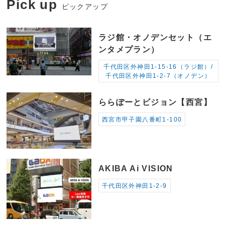
Pick up
ピックアップ
ラジ館・オノデンセット（エ
ンタメプラン）
千代田区外神田1-15-16（ラジ館）/
千代田区外神田1-2-7（オノデン）
ららぽーとビジョン【西宮】
西宮市甲子園八番町1-100
AKIBA Ai VISION
千代田区外神田1-2-9