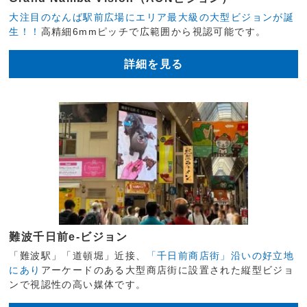
大注目のなんば駅前広場にエリア最大級の大型ビジョンが誕
生！！
高精細6mmピッチで広範囲から視認可能です。
詳細を見る
難波千日前e-ビジョン
「難波駅」「道頓堀」近接、
「千日前商店街」沿いの好立地
にあり
アーケードのある大型商店街に設置された縦型ビジョ
ンで視認性の高い媒体です。