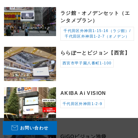
ラジ館・オノデンセット（エ
ンタメプラン）
千代田区外神田1-15-16（ラジ館）/
千代田区外神田1-2-7（オノデン）
ららぽーとビジョン【西宮】
西宮市甲子園八番町1-100
AKIBA Ai VISION
千代田区外神田1-2-9
お問い合わせ
GiGOビジョン池袋