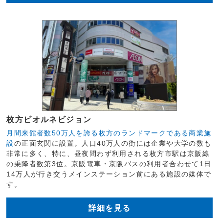
枚方ビオルネビジョン
月間来館者数50万人を誇る枚方のランドマークである商業施
設
の正面玄関に設置。人口40万人の街には企業や大学の数も
非常に多く、特に、昼夜問わず利用される枚方市駅は京阪線
の乗降者数第3位。京阪電車・京阪バスの利用者合わせて1日
14万人が行き交うメインステーション前にある施設の媒体で
す。
詳細を見る