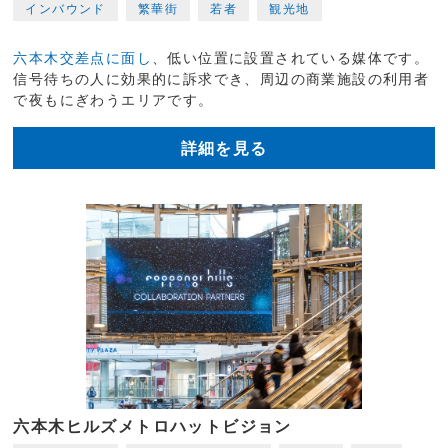
インバウンド
繁華街
若者
観光地
六本木交差点に面し
、低い位置に設置されている媒体です。
信号待ちの人に効果的に訴求でき、周辺の商業施設の利用者
で夜もにぎわうエリアです。
詳細を見る
六本木ヒルズメトロハットビジョン