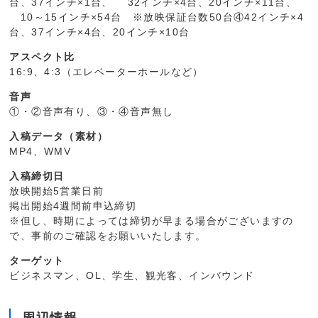
台、37インチ×1台、 32インチ×4台、20インチ×11台、
10～15インチ×54台 ※放映保証台数50台④42インチ×4
台、37インチ×4台、20インチ×10台
アスペクト比
16:9、4:3（エレベーターホールなど）
音声
①・②音声有り、③・④音声無し
入稿データ（素材）
MP4、WMV
入稿締切日
放映開始5営業日前
掲出開始4週間前申込締切
※但し、時期によっては締切が早まる場合がございますの
で、事前のご確認をお願いいたします。
ターゲット
ビジネスマン、OL、学生、観光客、インバウンド
周辺情報