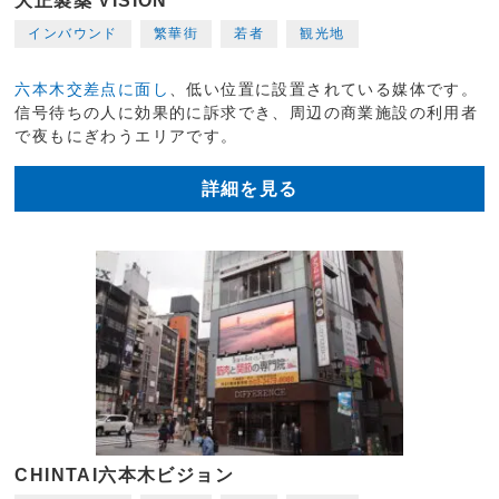
大正製薬 VISION
インバウンド
繁華街
若者
観光地
六本木交差点に面し
、低い位置に設置されている媒体です。
信号待ちの人に効果的に訴求でき、周辺の商業施設の利用者
で夜もにぎわうエリアです。
詳細を見る
CHINTAI六本木ビジョン