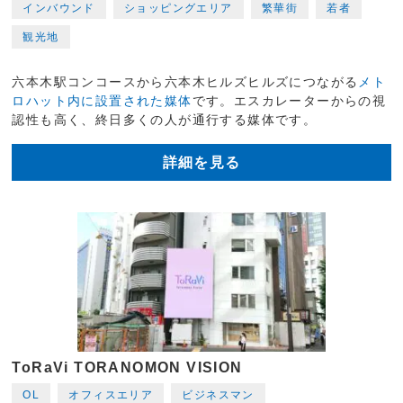
インバウンド
ショッピングエリア
繁華街
若者
観光地
六本木駅コンコースから六本木ヒルズヒルズにつながる
メト
ロハット内に設置された媒体
です。エスカレーターからの視
認性も高く、終日多くの人が通行する媒体です。
詳細を見る
ToRaVi TORANOMON VISION
OL
オフィスエリア
ビジネスマン