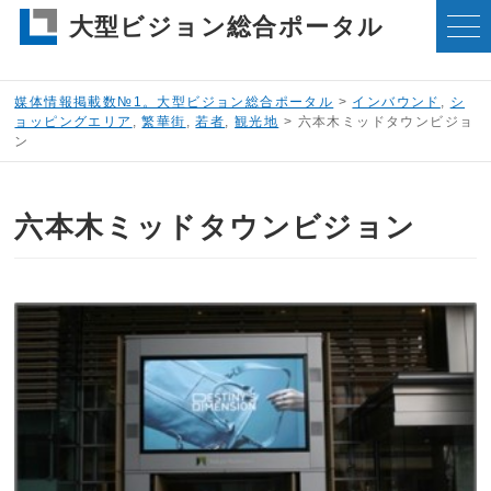
大型ビジョン総合ポータル
媒体情報掲載数№1。大型ビジョン総合ポータル
>
インバウンド
,
シ
ョッピングエリア
,
繁華街
,
若者
,
観光地
>
六本木ミッドタウンビジョ
ン
六本木ミッドタウンビジョン