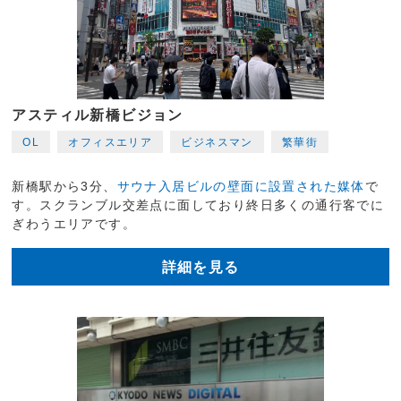
アスティル新橋ビジョン
OL
オフィスエリア
ビジネスマン
繁華街
新橋駅から3分、
サウナ入居ビルの壁面に設置された媒体
で
す。スクランブル交差点に面しており終日多くの通行客でに
ぎわうエリアです。
詳細を見る