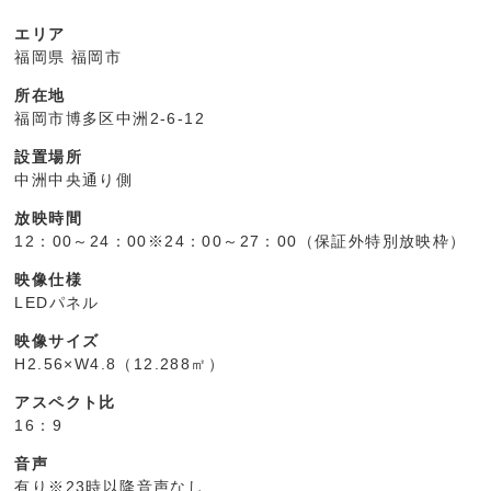
エリア
福岡県 福岡市
所在地
福岡市博多区中洲2-6-12
設置場所
中洲中央通り側
放映時間
12：00～24：00※24：00～27：00（保証外特別放映枠）
映像仕様
LEDパネル
映像サイズ
H2.56×W4.8（12.288㎡）
アスペクト比
16：9
音声
有り※23時以降音声なし