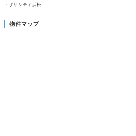
・ザザシティ浜松
物件マップ