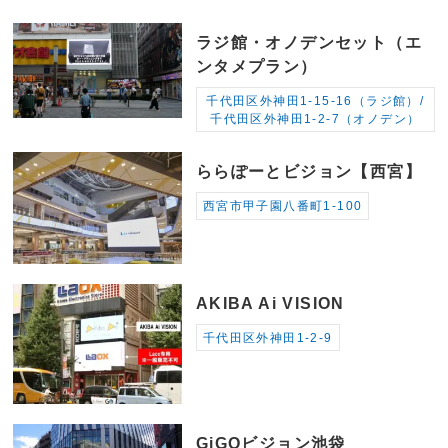
ラジ館・オノデンセット（エ
ンタメプラン）
千代田区外神田1-15-16（ラジ館）/
千代田区外神田1-2-7（オノデン）
ららぽーとビジョン【西宮】
西宮市甲子園八番町1-100
AKIBA Ai VISION
千代田区外神田1-2-9
GiGOビジョン池袋