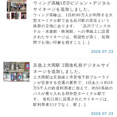
ウィング高輪LEDビジョン＋デジタル
サイネージを追加しました。
ウィング高輪は、1日約90万人が利用する大
型ターミナル駅である品川駅の至近という
抜群の立地にあります。 「品川プリンスホ
テル・水族館・映画館」への導線上に設置
されたサイネージは、視認性が高く、短期
間でも強い印象を残すこと […]
2026.07.23
京急上大岡駅 1階改札前デジタルサイ
ネージを追加しました。
上大岡駅は京急線と市営地下鉄ブルーライ
ンが交差する交通の要所で、1日あたり約19
万5千人の鉄道利用者に加えて、約50系統の
バスが乗り入れる郊外型ターミナル駅で
す。 改札口前に設置されたサイネージは、
駅利用者だけでなく、駅 […]
2026.07.23