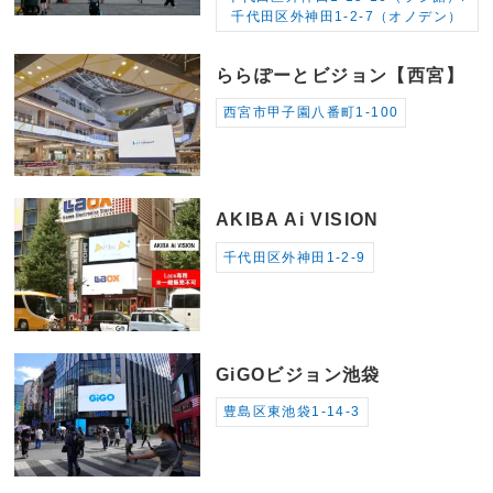
千代田区外神田1-2-7（オノデン）
ららぽーとビジョン【西宮】
西宮市甲子園八番町1-100
AKIBA Ai VISION
千代田区外神田1-2-9
GiGOビジョン池袋
豊島区東池袋1-14-3