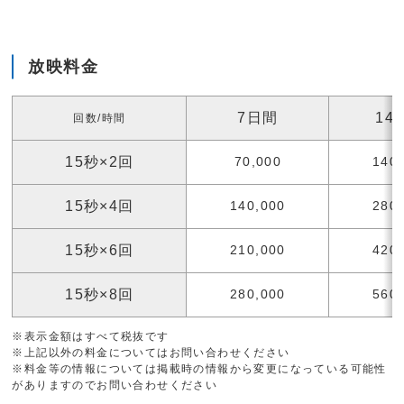
放映料金
7日間
14
回数/時間
15秒×2回
70,000
140
15秒×4回
140,000
280
15秒×6回
210,000
420
15秒×8回
280,000
560
※表示金額はすべて税抜です
※上記以外の料金についてはお問い合わせください
※料金等の情報については掲載時の情報から変更になっている可能性
がありますのでお問い合わせください