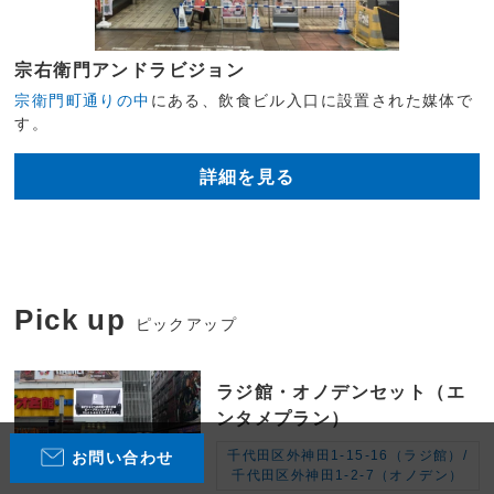
宗右衛門アンドラビジョン
宗衛門町通りの中
にある、飲食ビル入口に設置された媒体で
す。
詳細を見る
Pick up
ピックアップ
ラジ館・オノデンセット（エ
ンタメプラン）
千代田区外神田1-15-16（ラジ館）/
お問い合わせ
千代田区外神田1-2-7（オノデン）