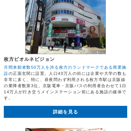
枚方ビオルネビジョン
月間来館者数50万人を誇る枚方のランドマークである商業施
設
の正面玄関に設置。人口40万人の街には企業や大学の数も
非常に多く、特に、昼夜問わず利用される枚方市駅は京阪線
の乗降者数第3位。京阪電車・京阪バスの利用者合わせて1日
14万人が行き交うメインステーション前にある施設の媒体で
す。
詳細を見る