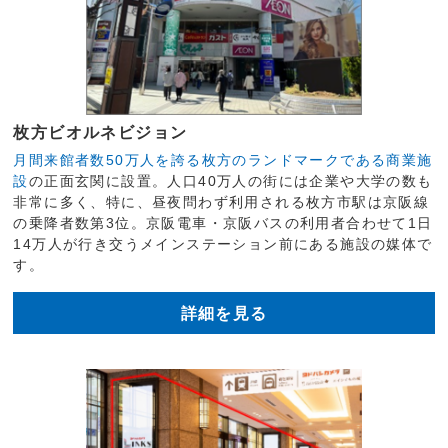
枚方ビオルネビジョン
月間来館者数50万人を誇る枚方のランドマークである商業施
設
の正面玄関に設置。人口40万人の街には企業や大学の数も
非常に多く、特に、昼夜問わず利用される枚方市駅は京阪線
の乗降者数第3位。京阪電車・京阪バスの利用者合わせて1日
14万人が行き交うメインステーション前にある施設の媒体で
す。
詳細を見る