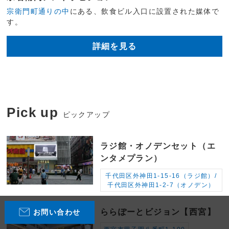
宗衛門町通りの中
にある、飲食ビル入口に設置された媒体で
す。
詳細を見る
Pick up
ピックアップ
ラジ館・オノデンセット（エ
ンタメプラン）
千代田区外神田1-15-16（ラジ館）/
千代田区外神田1-2-7（オノデン）
ららぽーとビジョン【西宮】
お問い合わせ