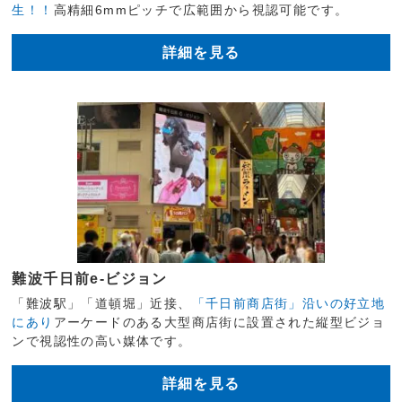
生！！
高精細6mmピッチで広範囲から視認可能です。
詳細を見る
難波千日前e-ビジョン
「難波駅」「道頓堀」近接、
「千日前商店街」沿いの好立地
にあり
アーケードのある大型商店街に設置された縦型ビジョ
ンで視認性の高い媒体です。
詳細を見る