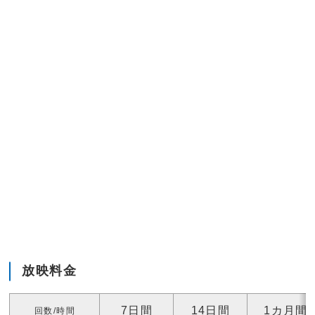
放映料金
7日間
14日間
1カ月間
回数/時間