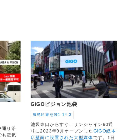
GiGOビジョン池袋
豊島区東池袋1-14-3
池袋東口からすぐ、サンシャイン60通
央通り沿
りに2023年9月オープンした
GiGO総本
でも電気
店壁面に設置された大型媒体
です。1日