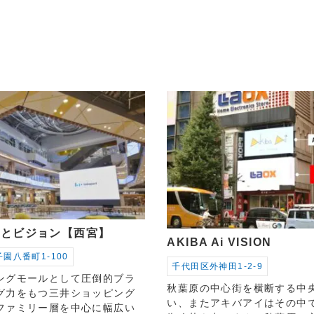
ーとビジョン【西宮】
AKIBA Ai VISION
園八番町1-100
千代田区外神田1-2-9
ングモールとして圧倒的ブラ
秋葉原の中心街を横断する中
グ力をもつ三井ショッピング
い、またアキバアイはその中
ファミリー層を中心に幅広い