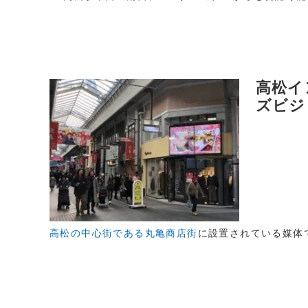
高松イ
ズビジ
高松の中心街である丸亀商店街
に設置されている媒体