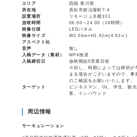
エリア
四国 香川県
所在地
高松市鍛冶屋町7-4
設置場所
リモージュ京都101
放映時間
06:00～24:00（18時間）
映像仕様
LEDパネル
映像サイズ
W2.56m×H1.92m(4.92㎡)
アスペクト比
音声
無し
入稿データ（素材）
MP4推奨
入稿締切日
放映開始5営業日前
※但し、時期によっては締切が
まる場合がございますので、事
のご確認をお願いいたします。
ターゲット
ビジネスマン、OL、学生、観光
客、インバウンド
周辺情報
サーキュレーション