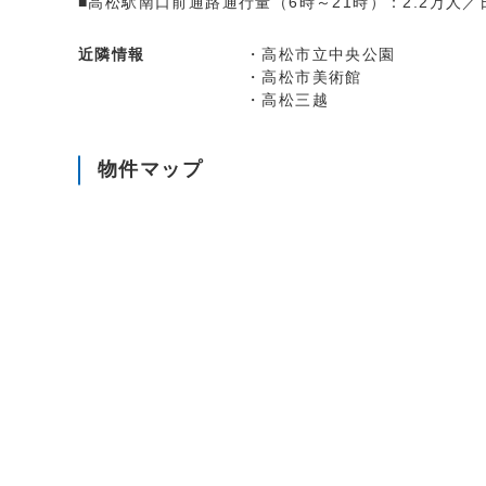
■高松駅南口前通路通行量（6時～21時）：2.2万人／
近隣情報
・高松市立中央公園
・高松市美術館
・高松三越
物件マップ