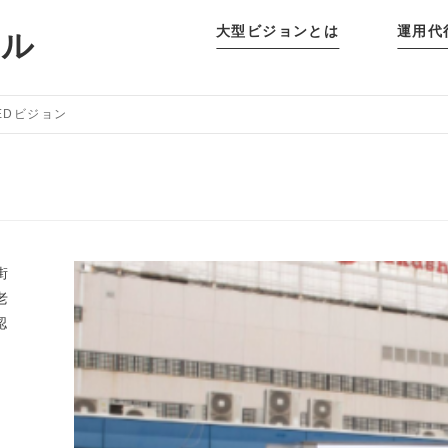
大型ビジョンとは
運用代
タル
EDビジョン
街
老
認