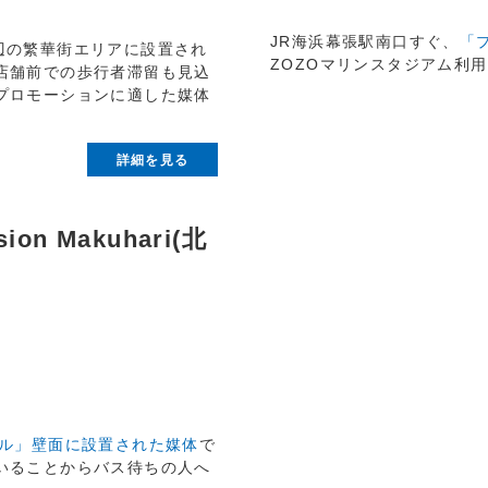
JR海浜幕張駅南口すぐ、
「
駅周辺の繁華街エリアに設置され
ZOZOマリンスタジアム利
店舗前での歩行者滞留も見込
プロモーションに適した媒体
詳細を見る
sion Makuhari(北
ル」壁面に設置された媒体
で
いることからバス待ちの人へ