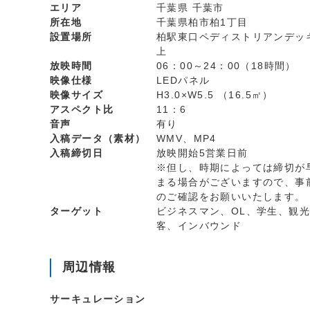
エリア
千葉県 千葉市
所在地
千葉県柏市柏1丁目
設置場所
柏駅東口ペディストリアンデッ
上
放映時間
06：00～24：00（18時間）
映像仕様
LEDパネル
映像サイズ
H3.0×W5.5 （16.5㎡）
アスペクト比
11：6
音声
有り
入稿データ（素材）
WMV、MP4
入稿締切日
放映開始5営業日前
※但し、時期によっては締切が
まる場合がございますので、事
のご確認をお願いいたします。
ターゲット
ビジネスマン、OL、学生、観光
客、インバウンド
周辺情報
サーキュレーション