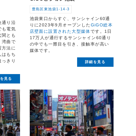
豊島区東池袋1-14-3
池袋東口からすぐ、サンシャイン60通
央通り沿
りに2023年9月オープンした
GiGO総本
でも電気
店壁面に設置された大型媒体
です。1日
玄関とも
17万人が通行するサンシャイン60通り
。湾曲で
の中でも一際目を引き、接触率が高い
置方法に
媒体です。
人はもち
はっきり
詳細を見る
を見る