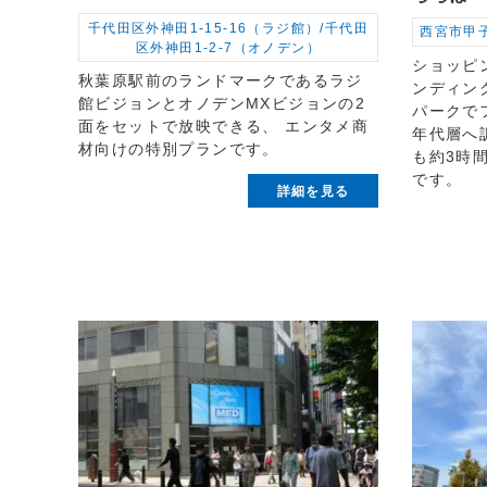
千代田区外神田1-15-16（ラジ館）/千代田
西宮市甲子
区外神田1-2-7（オノデン）
ショッピ
秋葉原駅前のランドマークであるラジ
ンディン
館ビジョンとオノデンMXビジョンの2
パークで
面をセットで放映できる、 エンタメ商
年代層へ
材向けの特別プランです。
も約3時
です。
詳細を見る