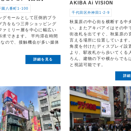
AKIBA Ai VISION
園八番町1-100
千代田区外神田1-2-9
ングモールとして圧倒的ブラ
秋葉原の中心街を横断する中
グ力をもつ三井ショッピング
い、またアキバアイはその中
ファミリー層を中心に幅広い
街改札を出てすぐ、秋葉原の
訴求できます。 平均滞在時間
言える場所に位置しています
間なので、接触機会が多い媒体
角度を付けたディスプレイ設
より、駅改札から歩いてくる
ろん、建物の下や横からでも
詳細を見る
と視認可能です。
詳細