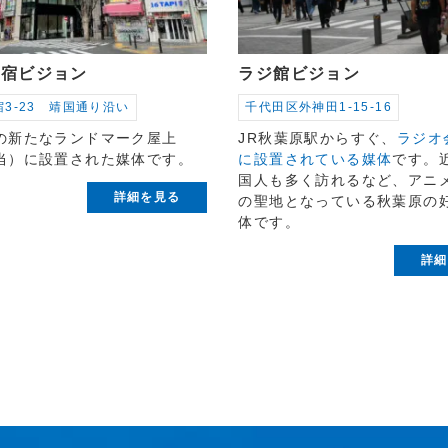
新宿ビジョン
ラジ館ビジョン
3-23 靖国通り沿い
千代田区外神田1-15-16
の新たなランドマーク屋上
JR秋葉原駅からすぐ、
ラジオ
当）に設置された媒体です。
に設置されている媒体
です。
国人も多く訪れるなど、アニ
詳細を見る
の聖地となっている秋葉原の
体です。
詳細