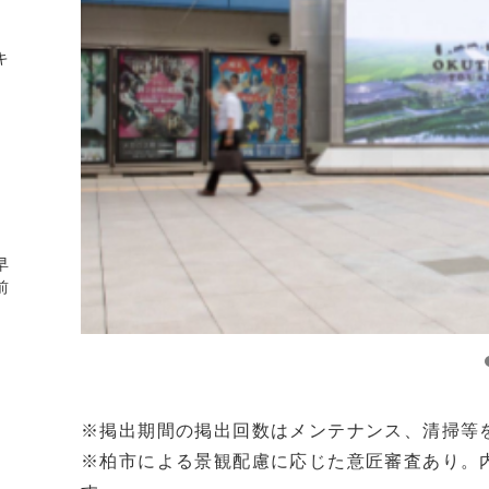
キ
早
前
※掲出期間の掲出回数はメンテナンス、清掃等
※柏市による景観配慮に応じた意匠審査あり。