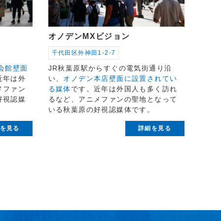
オノデンMXビジョン
千代田区外神田1-2-7
会館壁面
JR秋葉原駅からすぐの電気街通り沿
近年は外
い、
オノデン本店壁面に設置されてい
メファン
る媒体
です。近年は外国人も多く訪れ
好視認媒
るなど、アニメファンの聖地となって
いる秋葉原の好視認媒体です。
を見る
詳細を見る