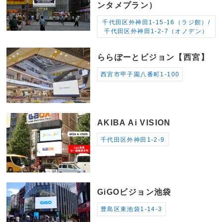
ンタメプラン）
千代田区外神田1-15-16（ラジ館）/
千代田区外神田1-2-7（オノデン）
ららぽーとビジョン【西宮】
西宮市甲子園八番町1-100
AKIBA Ai VISION
千代田区外神田1-2-9
GiGOビジョン池袋
豊島区東池袋1-14-3