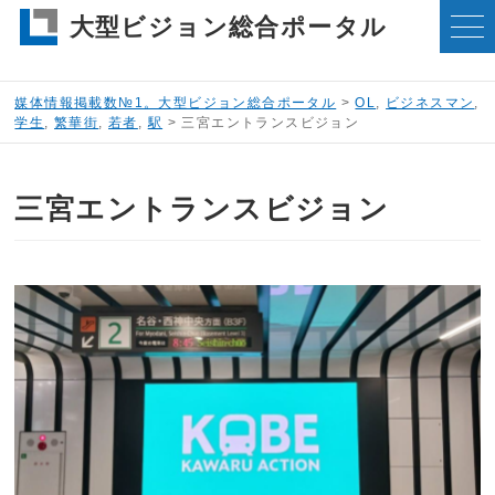
大型ビジョン総合ポータル
媒体情報掲載数№1。大型ビジョン総合ポータル
>
OL
,
ビジネスマン
,
学生
,
繁華街
,
若者
,
駅
>
三宮エントランスビジョン
三宮エントランスビジョン