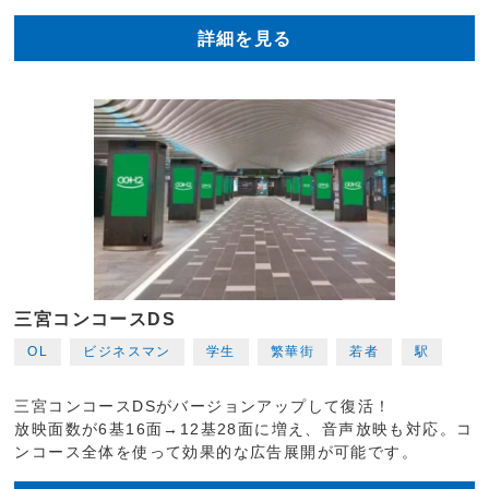
詳細を見る
三宮コンコースDS
OL
ビジネスマン
学生
繁華街
若者
駅
三宮コンコースDSがバージョンアップして復活！
放映面数が6基16面→12基28面に増え、音声放映も対応。コ
ンコース全体を使って効果的な広告展開が可能です。