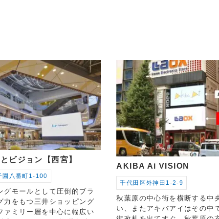
ーとビジョン【西宮】
AKIBA Ai VISION
園八番町1-100
千代田区外神田1-2-9
ングモールとして圧倒的ブラ
秋葉原の中心街を横断する中
グ力をもつ三井ショッピング
い、またアキバアイはその中
ファミリー層を中心に幅広い
街改札を出てすぐ、秋葉原の