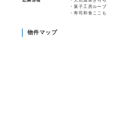
近隣情報
・天然温泉きらら
・菓子工房ルーブ
・寿司和食ここも
物件マップ