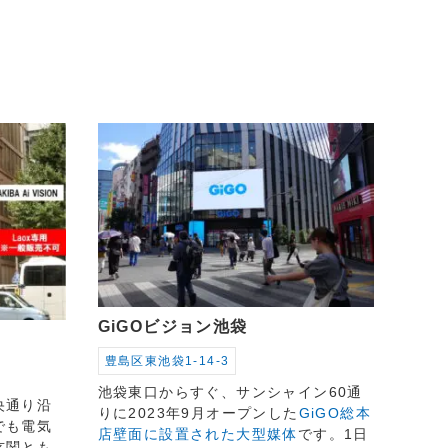
GiGOビジョン池袋
豊島区東池袋1-14-3
池袋東口からすぐ、サンシャイン60通
央通り沿
りに2023年9月オープンした
GiGO総本
でも電気
店壁面に設置された大型媒体
です。1日
玄関とも