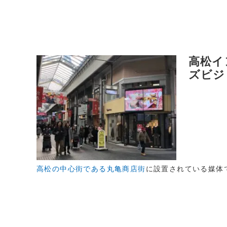
高松イ
ズビジ
高松の中心街である丸亀商店街
に設置されている媒体