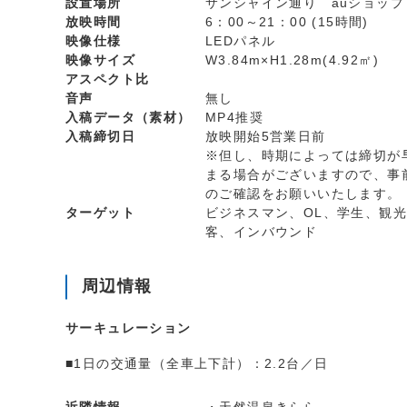
設置場所
サンシャイン通り auショップ
放映時間
6：00～21：00 (15時間)
映像仕様
LEDパネル
映像サイズ
W3.84m×H1.28m(4.92㎡)
アスペクト比
音声
無し
入稿データ（素材）
MP4推奨
入稿締切日
放映開始5営業日前
※但し、時期によっては締切が
まる場合がございますので、事
のご確認をお願いいたします。
ターゲット
ビジネスマン、OL、学生、観光
客、インバウンド
周辺情報
サーキュレーション
■1日の交通量（全車上下計）：2.2台／日