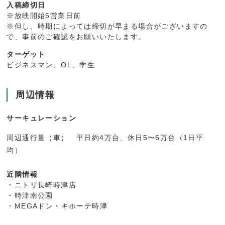
入稿締切日
※放映開始5営業日前
※但し、時期によっては締切が早まる場合がございますの
で、事前のご確認をお願いいたします。
ターゲット
ビジネスマン、OL、学生
周辺情報
サーキュレーション
周辺通行量（車） 平日約4万台、休日5〜6万台（1日平
均）
近隣情報
・ニトリ長崎時津店
・時津南公園
・MEGAドン・キホーテ時津