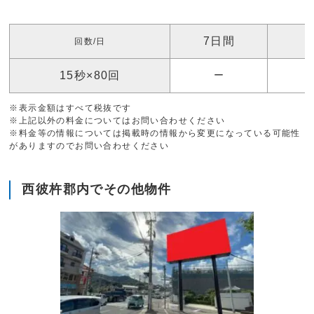
7日間
回数/日
15秒×80回
ー
6
※表示金額はすべて税抜です
※上記以外の料金についてはお問い合わせください
※料金等の情報については掲載時の情報から変更になっている可能性
がありますのでお問い合わせください
西彼杵郡内でその他物件